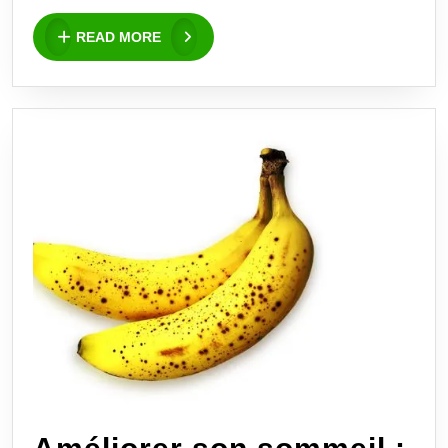
semaine
READ
READ MORE
MORE
de
Mélisse
[Terminé]