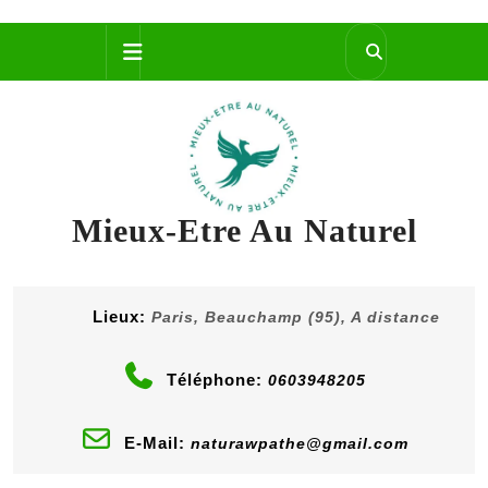
Skip
Open
to
content
Button
Mieux-Etre Au Naturel
Lieux:
Paris, Beauchamp (95), A distance
Téléphone:
0603948205
E-Mail:
naturawpathe@gmail.com