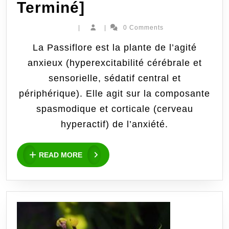
Améliorer
Terminé]
son
|
|
0 Comments
sommeil
La Passiflore est la plante de l’agité
anxieux (hyperexcitabilité cérébrale et
:
sensorielle, sédatif central et
Défi
périphérique). Elle agit sur la composante
1
spasmodique et corticale (cerveau
hyperactif) de l’anxiété .
semaine
de
READ
READ MORE
MORE
passiflore
avec
double