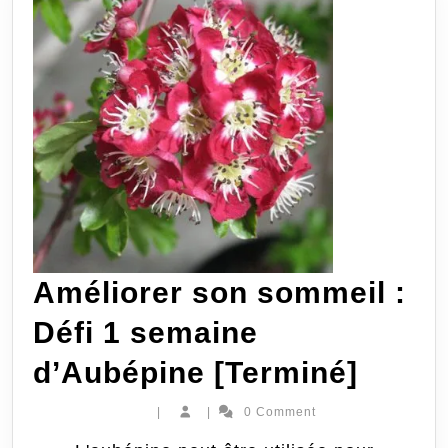
test
une
stra
«
anti-
stre
»
Améliorer son sommeil :
[Rep
Défi 1 semaine
Améli
d’Aubépine [Terminé]
son
|
|
0 Comment