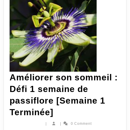
dose
[Semaine
2
Terminé]
Améliorer son sommeil :
Défi 1 semaine de
passiflore [Semaine 1
Améliorer
Terminée]
son
|
|
0 Comment