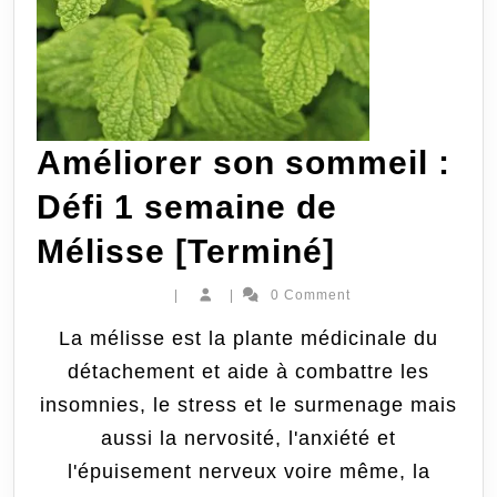
Améliorer son sommeil :
Défi 1 semaine de
Améliore
Mélisse [Terminé]
son
|
|
0 Comment
sommeil
La mélisse est la plante médicinale du
détachement et aide à combattre les
:
insomnies, le stress et le surmenage mais
Défi
aussi la nervosité, l'anxiété et
1
l'épuisement nerveux voire même, la