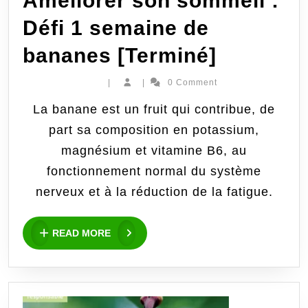
Améliorer son sommeil :
Défi 1 semaine de
Améliore
bananes [Terminé]
son
|
|
0 Comment
sommeil
La banane est un fruit qui contribue, de
part sa composition en potassium,
:
magnésium et vitamine B6, au
Défi
fonctionnement normal du système
1
nerveux et à la réduction de la fatigue.
semaine
READ
READ MORE
MORE
de
bananes
[Terminé