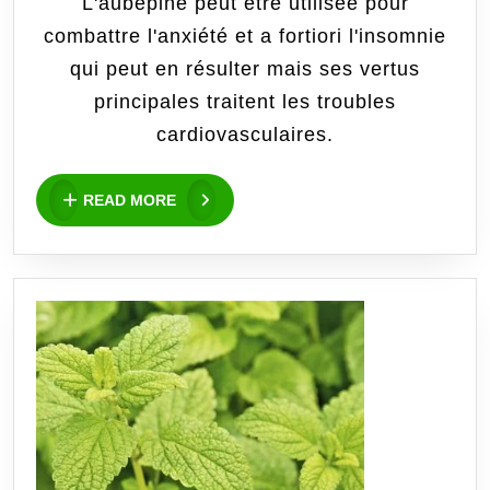
somm
L'aubépine peut être utilisée pour
combattre l'anxiété et a fortiori l'insomnie
:
qui peut en résulter mais ses vertus
Défi
principales traitent les troubles
1
cardiovasculaires.
sema
READ
READ MORE
MORE
d’Aub
[Term