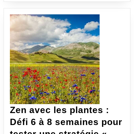
la
glande
pinéale
?
Apaiser
sa
psyché
et
retrouver
un
Zen avec les plantes :
bon
Défi 6 à 8 semaines pour
sommeil
tester une stratégie «