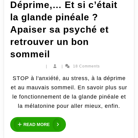
Déprime,… Et si c’était
la glande pinéale ?
Apaiser sa psyché et
retrouver un bon
Anxiété,
sommeil
Stress,
|
|
18 Comments
Déprime,
STOP à l'anxiété, au stress, à la déprime
et au mauvais sommeil. En savoir plus sur
…
le fonctionnement de la glande pinéale et
Et
la mélatonine pour aller mieux, enfin.
si
READ
READ MORE
c’était
MORE