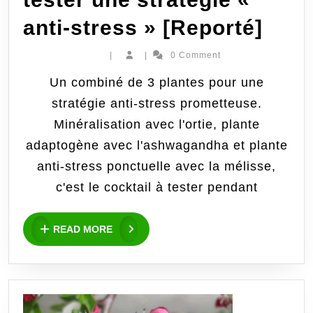
Zen
anti-stress » [Reporté]
avec
|
|
0 Comment
les
Un combiné de 3 plantes pour une
stratégie anti-stress prometteuse.
plan
Minéralisation avec l'ortie, plante
:
adaptogène avec l'ashwagandha et plante
Défi
anti-stress ponctuelle avec la mélisse,
c'est le cocktail à tester pendant
6
à
READ
READ MORE
MORE
8
sema
pour