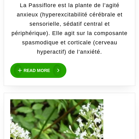
sommeil
La Passiflore est la plante de l’agité
anxieux (hyperexcitabilité cérébrale et
:
sensorielle, sédatif central et
Défi
périphérique). Elle agit sur la composante
1
spasmodique et corticale (cerveau
hyperactif) de l’anxiété .
semaine
de
READ
READ MORE
MORE
passiflore
[Semaine
1
Terminée]