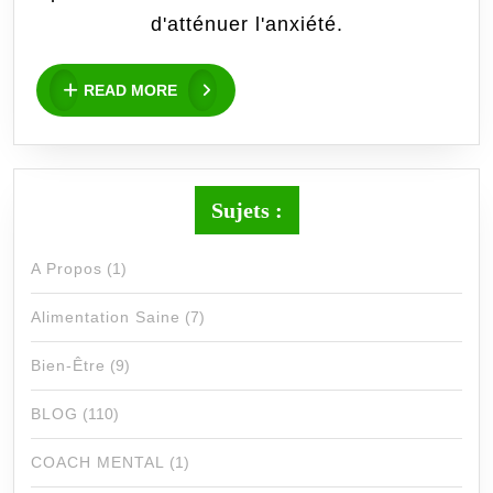
1
d'atténuer l'anxiété.
semain
READ
READ MORE
MORE
de
valéria
[Termin
Sujets :
A Propos
(1)
Alimentation Saine
(7)
Bien-Être
(9)
BLOG
(110)
COACH MENTAL
(1)