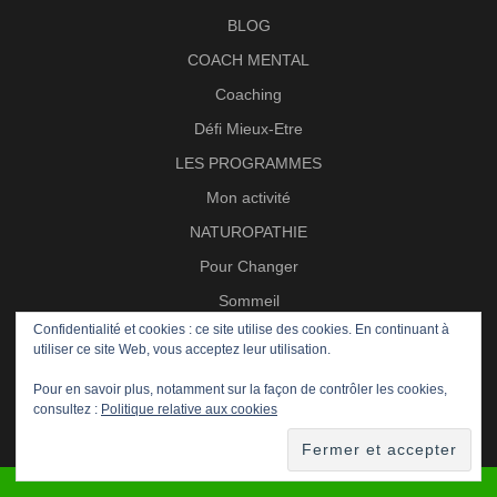
BLOG
COACH MENTAL
Coaching
Défi Mieux-Etre
LES PROGRAMMES
Mon activité
NATUROPATHIE
Pour Changer
Sommeil
Soin par les plantes
Confidentialité et cookies : ce site utilise des cookies. En continuant à
utiliser ce site Web, vous acceptez leur utilisation.
Trail
Pour en savoir plus, notamment sur la façon de contrôler les cookies,
Zéro Stress
consultez :
Politique relative aux cookies