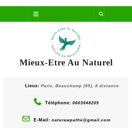
Skip
Open
to
content
Button
Mieux-Etre Au Naturel
Lieux:
Paris, Beauchamp (95), A distance
Téléphone:
0603948205
E-Mail:
naturawpathe@gmail.com