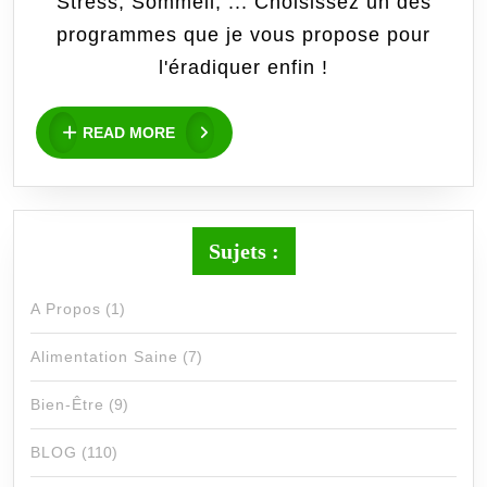
Stress, Sommeil, ... Choisissez un des
Les
programmes que je vous propose pour
progra
l'éradiquer enfin !
d’acco
READ
READ MORE
MORE
Sujets :
A Propos
(1)
Alimentation Saine
(7)
Bien-Être
(9)
BLOG
(110)