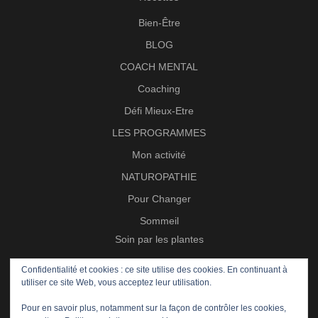
Bien-Être
BLOG
COACH MENTAL
Coaching
Défi Mieux-Etre
LES PROGRAMMES
Mon activité
NATUROPATHIE
Pour Changer
Sommeil
Soin par les plantes
Trail
Confidentialité et cookies : ce site utilise des cookies. En continuant à
utiliser ce site Web, vous acceptez leur utilisation.
Zéro Stress
Pour en savoir plus, notamment sur la façon de contrôler les cookies,