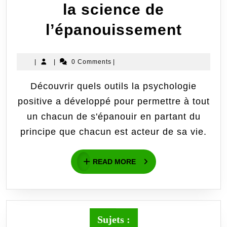
la science de
Psych
l’épanouissement
Posit
|
|
0 Comments
|
ou
Découvrir quels outils la psychologie
la
positive a développé pour permettre à tout
scien
un chacun de s'épanouir en partant du
de
principe que chacun est acteur de sa vie.
l’épa
READ
READ MORE
MORE
Sujets :