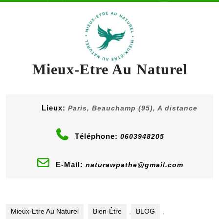
content
Button
Mieux-Etre Au Naturel
Lieux:
Paris, Beauchamp (95), A distance
Téléphone:
0603948205
E-Mail:
naturawpathe@gmail.com
Mieux-Etre Au Naturel
Bien-Être
,
BLOG
,