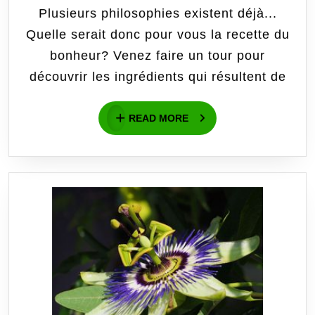
Plusieurs philosophies existent déjà...
En
Quelle serait donc pour vous la recette du
su
bonheur? Venez faire un tour pour
découvrir les ingrédients qui résultent de
le
bo
READ
READ MORE
MORE