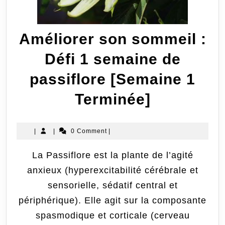
Améliorer son sommeil :
Défi 1 semaine de
passiflore [Semaine 1
Améliore
Terminée]
son
|
|
0 Comment
|
sommeil
La Passiflore est la plante de l’agité
:
anxieux (hyperexcitabilité cérébrale et
Défi
sensorielle, sédatif central et
1
périphérique). Elle agit sur la composante
spasmodique et corticale (cerveau
semaine