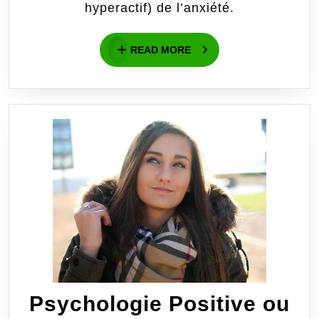
hyperactif) de l’anxiété .
de
READ
passiflor
READ MORE
MORE
[Semaine
1
Terminée
Psychologie Positive ou