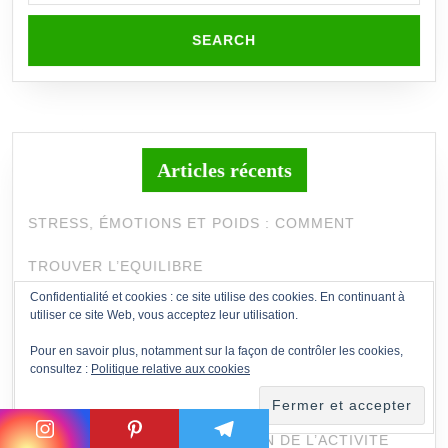
Articles récents
STRESS, ÉMOTIONS ET POIDS : COMMENT
TROUVER L’EQUILIBRE
Confidentialité et cookies : ce site utilise des cookies. En continuant à
CHOISIR SON SPORT EN FONCTION DE SES
utiliser ce site Web, vous acceptez leur utilisation.
Pour en savoir plus, notamment sur la façon de contrôler les cookies,
PREFERENCES ET DE SES OBJECTIFS
consultez :
Politique relative aux cookies
PERTE DE POIDS SAINE ET NATURELLE : LE
POUVOIR DE TRANSFORMATION DE L’ACTIVITE