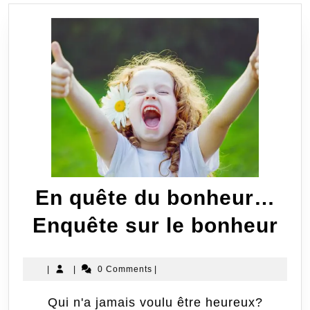
En quête du bonheur…
En
Enquête sur le bonheur
qu
|
|
0 Comments
|
du
Qui n'a jamais voulu être heureux?
bo