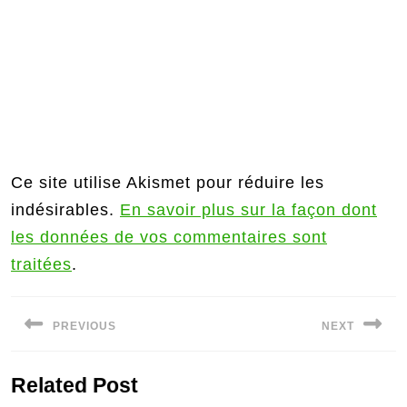
Ce site utilise Akismet pour réduire les
indésirables.
En savoir plus sur la façon dont
les données de vos commentaires sont
traitées
.
Navigation
PREVIOUS
NEXT
de
Previous
Next
l’article
Related Post
post:
post: