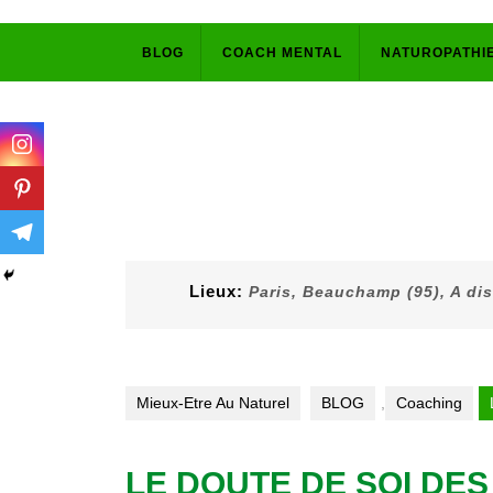
Skip
BLOG
COACH MENTAL
NATUROPATHI
to
content
Lieux:
Paris, Beauchamp (95), A di
Mieux-Etre Au Naturel
BLOG
,
Coaching
LE DOUTE DE SOI DE