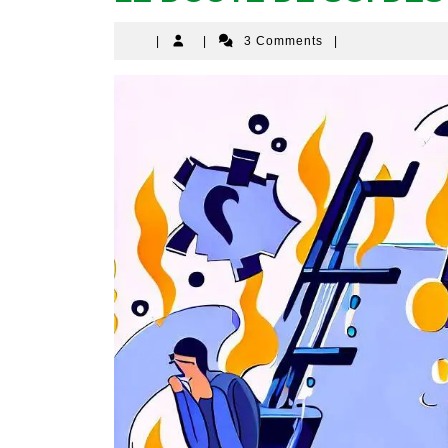
|
|
3 Comments
|