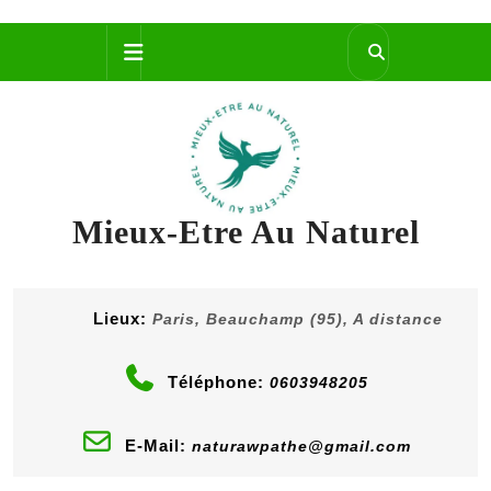
Skip
Open
to
content
Button
Mieux-Etre Au Naturel
Lieux:
Paris, Beauchamp (95), A distance
Téléphone:
0603948205
E-Mail:
naturawpathe@gmail.com