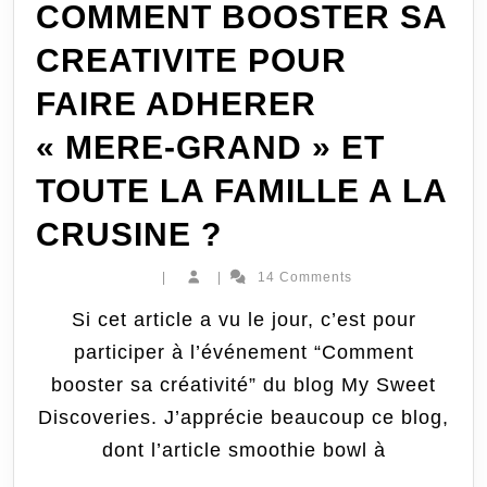
COMMENT BOOSTER SA
CREATIVITE POUR
FAIRE ADHERER
« MERE-GRAND » ET
TOUTE LA FAMILLE A LA
[NATURO]
CRUSINE ?
[DETOX]
|
|
14 Comments
COMMENT
Si cet article a vu le jour, c’est pour
participer à l’événement “Comment
BOOSTER
booster sa créativité” du blog My Sweet
SA
Discoveries. J’apprécie beaucoup ce blog,
CREATIVITE
dont l’article smoothie bowl à