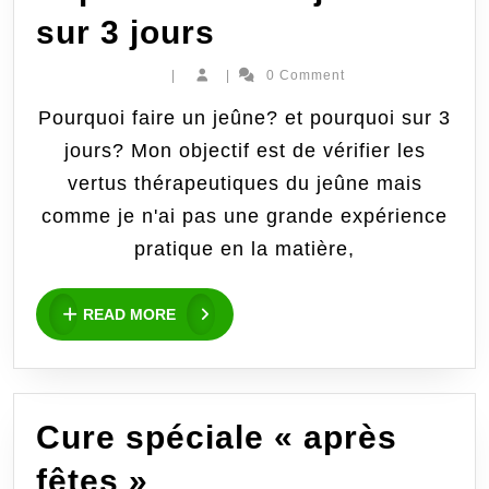
Expérience
sur 3 jours
d’un
|
|
0 Comment
jeûne
Pourquoi faire un jeûne? et pourquoi sur 3
jours? Mon objectif est de vérifier les
sur
vertus thérapeutiques du jeûne mais
3
comme je n'ai pas une grande expérience
jours
pratique en la matière,
READ
READ MORE
MORE
Cure spéciale « après
Cure
fêtes »