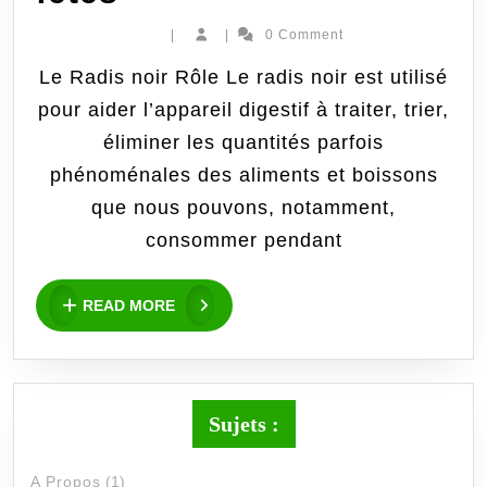
spéciale
|
|
0 Comment
« après
Le Radis noir Rôle Le radis noir est utilisé
pour aider l’appareil digestif à traiter, trier,
fêtes »
éliminer les quantités parfois
phénoménales des aliments et boissons
que nous pouvons, notamment,
consommer pendant
READ
READ MORE
MORE
Sujets :
A Propos
(1)