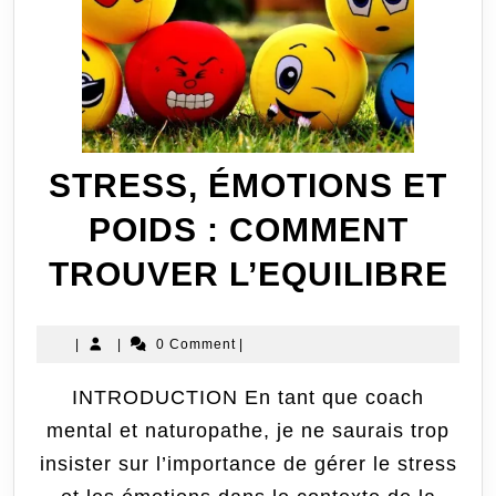
STRESS, ÉMOTIONS ET
POIDS : COMMENT
ST
TROUVER L’EQUILIBRE
ÉM
|
|
0 Comment
|
ET
INTRODUCTION En tant que coach
PO
mental et naturopathe, je ne saurais trop
:
insister sur l’importance de gérer le stress
C