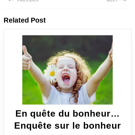
PREVIOUS
NEXT
de
Previous
Next
l’article
Related Post
post:
post:
En quête du bonheur…
En
Enquête sur le bonheur