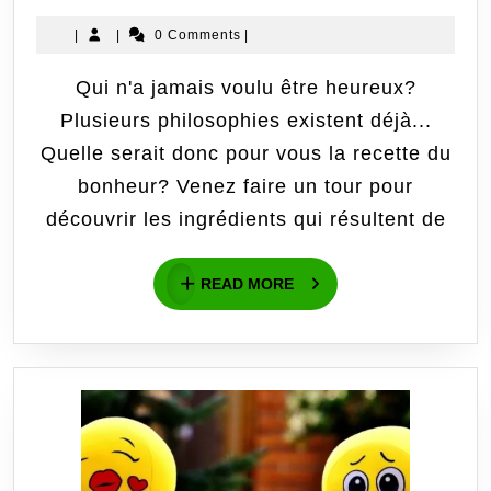
qu
|
|
0 Comments
|
du
Qui n'a jamais voulu être heureux?
bo
Plusieurs philosophies existent déjà...
En
Quelle serait donc pour vous la recette du
su
bonheur? Venez faire un tour pour
découvrir les ingrédients qui résultent de
le
bo
READ
READ MORE
MORE