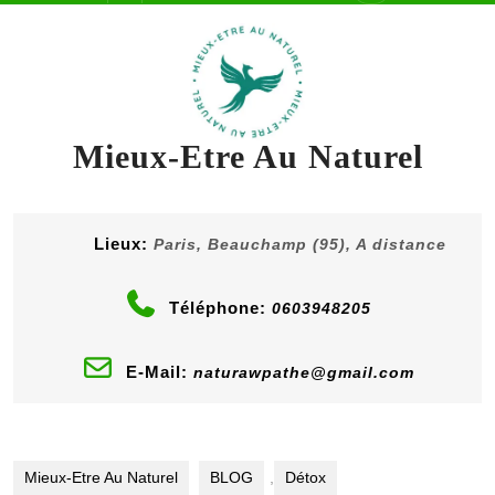
content
Button
Mieux-Etre Au Naturel
Lieux:
Paris, Beauchamp (95), A distance
Téléphone:
0603948205
E-Mail:
naturawpathe@gmail.com
Mieux-Etre Au Naturel
BLOG
,
Détox