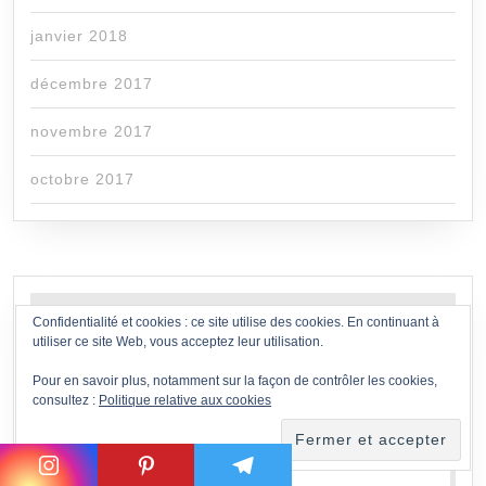
janvier 2018
décembre 2017
novembre 2017
octobre 2017
Vous êtes libre de recevoir mon dossier
Confidentialité et cookies : ce site utilise des cookies. En continuant à
utiliser ce site Web, vous acceptez leur utilisation.
bonus
"Comment mieux dormir
Pour en savoir plus, notamment sur la façon de contrôler les cookies,
consultez :
Politique relative aux cookies
naturellement".