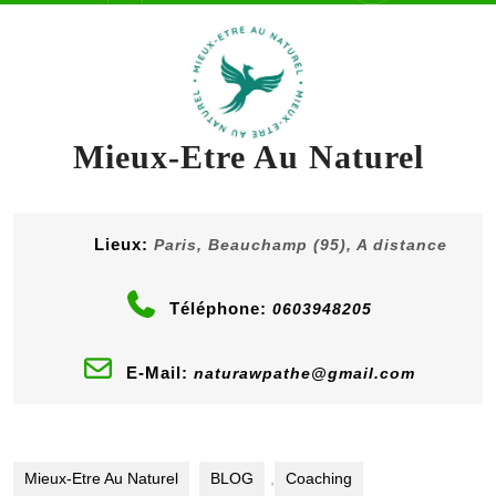
content
Button
Mieux-Etre Au Naturel
Lieux:
Paris, Beauchamp (95), A distance
Téléphone:
0603948205
E-Mail:
naturawpathe@gmail.com
Mieux-Etre Au Naturel
BLOG
,
Coaching