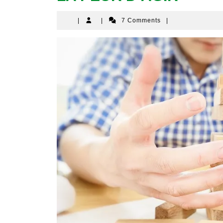
|
|
7 Comments
|