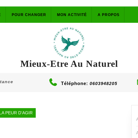
E
POUR CHANGER
MON ACTIVITÉ
A PROPOS
Mieux-Etre Au Naturel
stance
Téléphone:
0603948205
LA PEUR D’AGIR