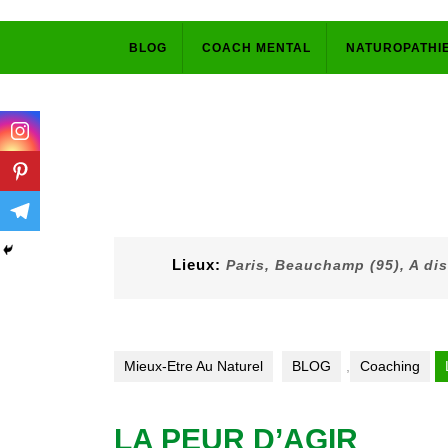
Skip
BLOG
COACH MENTAL
NATUROPATHI
to
content
Lieux:
Paris, Beauchamp (95), A di
Mieux-Etre Au Naturel
BLOG
,
Coaching
LA PEUR D’AGIR