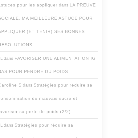
astuces pour les appliquer
dans
LA PREUVE
SOCIALE, MA MEILLEURE ASTUCE POUR
APPLIQUER (ET TENIR) SES BONNES
RESOLUTIONS
JL
dans
FAVORISER UNE ALIMENTATION IG
BAS POUR PERDRE DU POIDS
Caroline S
dans
Stratégies pour réduire sa
consommation de mauvais sucre et
favoriser sa perte de poids (2/2)
JL
dans
Stratégies pour réduire sa