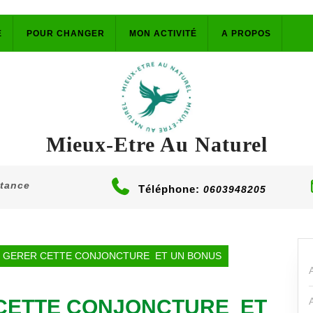
E
POUR CHANGER
MON ACTIVITÉ
A PROPOS
Mieux-Etre Au Naturel
stance
Téléphone:
0603948205
R GERER CETTE CONJONCTURE ET UN BONUS
 CETTE CONJONCTURE ET