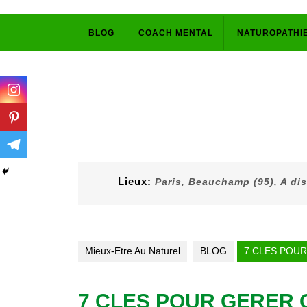
Skip
BLOG
COACH MENTAL
NATUROPATHI
to
content
Lieux:
Paris, Beauchamp (95), A di
Mieux-Etre Au Naturel
BLOG
7 CLES POU
7 CLES POUR GERER