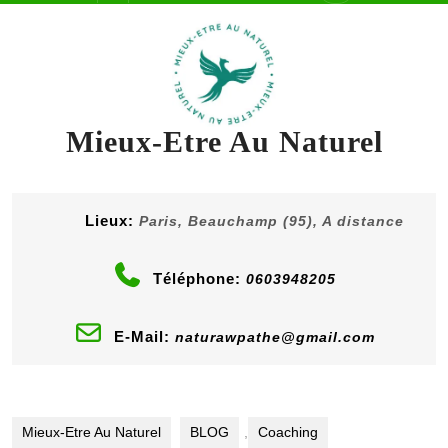
content
Button
Mieux-Etre Au Naturel
Lieux:
Paris, Beauchamp (95), A distance
Téléphone:
0603948205
E-Mail:
naturawpathe@gmail.com
Mieux-Etre Au Naturel
BLOG
,
Coaching